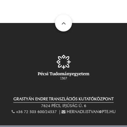
GRASTYÁN ENDRE TRANSZLÁCIÓS KUTATÓKÖZPONT
7624 PÉCS, IFJÚSÁG Ú. 6
PHONE
+36 72 503 600/24537 |
EMAIL
HERNADI.ISTVAN@PTE.HU