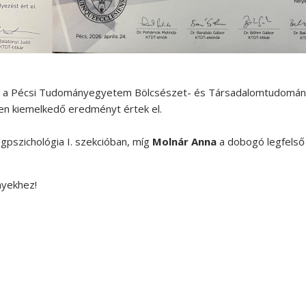
t a
Pécsi Tudományegyetem Bölcsészet- és Társadalomtudomány
en kiemelkedő eredményt értek el.
gpszichológia I. szekcióban, míg
Molnár Anna
a dobogó legfelső f
nyekhez!