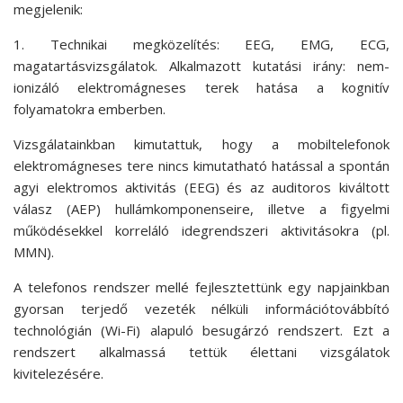
megjelenik:
1. Technikai megközelítés: EEG, EMG, ECG,
magatartásvizsgálatok. Alkalmazott kutatási irány: nem-
ionizáló elektromágneses terek hatása a kognitív
folyamatokra emberben.
Vizsgálatainkban kimutattuk, hogy a mobiltelefonok
elektromágneses tere nincs kimutatható hatással a spontán
agyi elektromos aktivitás (EEG) és az auditoros kiváltott
válasz (AEP) hullámkomponenseire, illetve a figyelmi
működésekkel korreláló idegrendszeri aktivitásokra (pl.
MMN).
A telefonos rendszer mellé fejlesztettünk egy napjainkban
gyorsan terjedő vezeték nélküli információtovábbító
technológián (Wi-Fi) alapuló besugárzó rendszert. Ezt a
rendszert alkalmassá tettük élettani vizsgálatok
kivitelezésére.