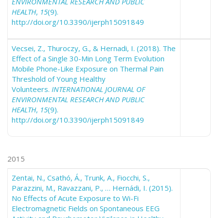
ENVIRONMENTAL RESEARCH AND PUBLIC
HEALTH
,
15
(9).
http://doi.org/10.3390/ijerph15091849
Vecsei, Z., Thuroczy, G., & Hernadi, I. (2018). The
Effect of a Single 30-Min Long Term Evolution
Mobile Phone-Like Exposure on Thermal Pain
Threshold of Young Healthy
Volunteers.
INTERNATIONAL JOURNAL OF
ENVIRONMENTAL RESEARCH AND PUBLIC
HEALTH
,
15
(9).
http://doi.org/10.3390/ijerph15091849
2015
Zentai, N., Csathó, Á., Trunk, A., Fiocchi, S.,
Parazzini, M., Ravazzani, P., … Hernádi, I. (2015).
No Effects of Acute Exposure to Wi-Fi
Electromagnetic Fields on Spontaneous EEG