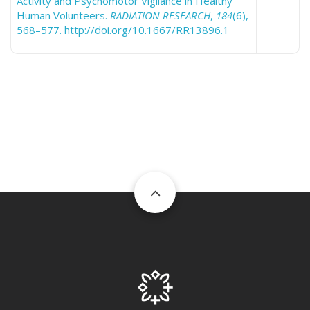
Activity and Psychomotor Vigilance in Healthy
Human Volunteers.
RADIATION RESEARCH
,
184
(6),
568–577. http://doi.org/10.1667/RR13896.1