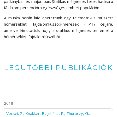
patkányban és majomban. Statikus mágneses terek hatása a
fájdalom percepcióra egészséges emberi populáción.
A munka során kifejlesztettünk egy telemetrikus műszert
hőmérsékleti fájdalomküszöb-mérések (TPT) céljára,
amellyel kimutattuk, hogy a statikus mágneses tér emeli a
hőmérsékleti fájdalomküszöböt.
LEGUTÓBBI PUBLIKÁCIÓK
2018
Vecsei, Z., Knakker, B., Juhász, P., Thuróczy, G.,