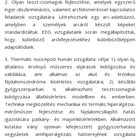
2. Olyan teszt-csomagok fejlesztése, amelyek egyszerű
inger-diszkriminációs, valamint arcfelismeréssel kapcsolatos
feladatok vizsgálatára. Létrehoztunk egy arc-adatbázist,
amelyben a személyek arcáról készült képeket
standardizáltuk. EEG vizsgálataink során megállapítottuk,
hogy különböző arckifejezésekhez különbözőképpen
adaptálódunk.
3. Thermalis nocicepció humán vizsgálata: céljai 1) olyan új,
általános érvényű műszeres eljárások kidolgozása és
validálása, ami alkalmas az akut és krónikus
fájdalomszindróma kísérletes vizsgálatára; 2) későbbi
gyógyszeriparban is alkalmazható tesztcsomagok
kidolgozása állatkísérletes modellben és emberben.
Technikai megközelítés: mechanikai és termális hiperalgézia-
mérőműszer fejlesztése és fájdalomcsillapító hatás
igazolására patkány- és majomkísérletekben. Alkalmazott
kutatási irány: újonnan kifejlesztett gyógyszerhatású
vegyületek antihiperalgéziás hatóerejének vizsgálata