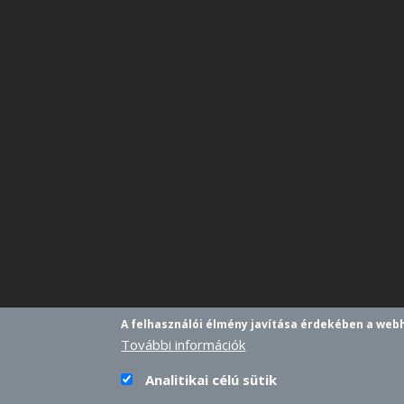
A felhasználói élmény javítása érdekében a web
További információk
Analitikai célú sütik