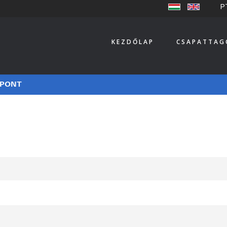
P
KEZDŐLAP
CSAPATTAG
ZPONT