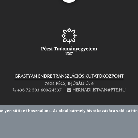
GRASTYÁN ENDRE TRANSZLÁCIÓS KUTATÓKÖZPONT
7624 PÉCS, IFJÚSÁG Ú. 6
PHONE
+36 72 503 600/24537 |
EMAIL
HERNADI.ISTVAN@PTE.HU
helyen sütiket használunk.
Az oldal bármely hivatkozására való kattin
facebook
twitter
instagram
pinterest
youtube
linkedin
flickr