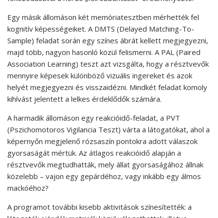
Egy másik állomáson két memóriatesztben mérhették fel
kognitív képességeiket. A DMTS (Delayed Matching-To-
Sample) feladat során egy színes ábrát kellett megjegyezni,
majd több, nagyon hasonló közül felismerni. A PAL (Paired
Association Learning) teszt azt vizsgálta, hogy a résztvevők
mennyire képesek különböző vizuális ingereket és azok
helyét megjegyezni és visszaidézni. Mindkét feladat komoly
kihívást jelentett a lelkes érdeklődők számára.
A harmadik állomáson egy reakcióidő-feladat, a PVT
(Pszichomotoros Vigilancia Teszt) várta a látogatókat, ahol a
képernyőn megjelenő rózsaszín pontokra adott válaszok
gyorsaságát mértük. Az átlagos reakcióidő alapján a
résztvevők megtudhatták, mely állat gyorsaságához állnak
közelebb – vajon egy gepárdéhoz, vagy inkább egy álmos
mackóéhoz?
A programot további kisebb aktivitások színesítették: a