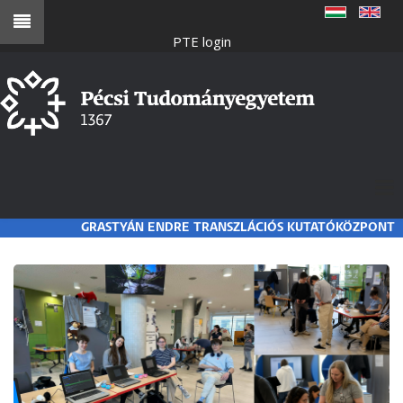
Ugrás
a
PTE login
tartalomra
GRASTYÁN ENDRE TRANSZLÁCIÓS KUTATÓKÖZPONT