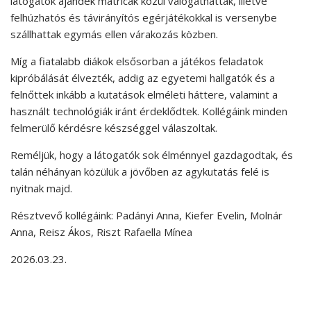
látogatók ajándék matricák közül válogathattak, illetve
felhúzhatós és távirányítós egérjátékokkal is versenybe
szállhattak egymás ellen várakozás közben.
Míg a fiatalabb diákok elsősorban a játékos feladatok
kipróbálását élvezték, addig az egyetemi hallgatók és a
felnőttek inkább a kutatások elméleti háttere, valamint a
használt technológiák iránt érdeklődtek. Kollégáink minden
felmerülő kérdésre készséggel válaszoltak.
Reméljük, hogy a látogatók sok élménnyel gazdagodtak, és
talán néhányan közülük a jövőben az agykutatás felé is
nyitnak majd.
Résztvevő kollégáink: Padányi Anna, Kiefer Evelin, Molnár
Anna, Reisz Ákos, Riszt Rafaella Mínea
2026.03.23.