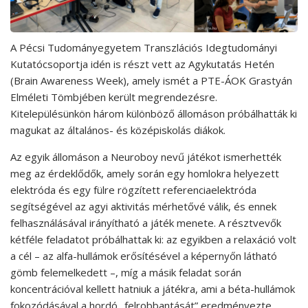
A Pécsi Tudományegyetem Transzlációs Idegtudományi
Kutatócsoportja idén is részt vett az Agykutatás Hetén
(Brain Awareness Week), amely ismét a PTE-ÁOK Grastyán
Elméleti Tömbjében került megrendezésre.
Kitelepülésünkön három különböző állomáson próbálhatták ki
magukat az általános- és középiskolás diákok.
Az egyik állomáson a Neuroboy nevű játékot ismerhették
meg az érdeklődők, amely során egy homlokra helyezett
elektróda és egy fülre rögzített referenciaelektróda
segítségével az agyi aktivitás mérhetővé válik, és ennek
felhasználásával irányítható a játék menete. A résztvevők
kétféle feladatot próbálhattak ki: az egyikben a relaxáció volt
a cél – az alfa-hullámok erősítésével a képernyőn látható
gömb felemelkedett –, míg a másik feladat során
koncentrációval kellett hatniuk a játékra, ami a béta-hullámok
fokozódásával a hordó „felrobbantását” eredményezte.