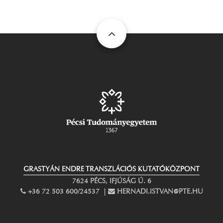
GRASTYÁN ENDRE TRANSZLÁCIÓS KUTATÓKÖZPONT
7624 PÉCS, IFJÚSÁG Ú. 6
PHONE
+36 72 503 600/24537 |
EMAIL
HERNADI.ISTVAN@PTE.HU