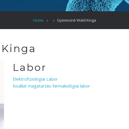
Home
Gyimesiné Wald Kinga
 Kinga
Labor
Elektrofiziológiai Labor
Kisállat magatartás-farmakológiai labor