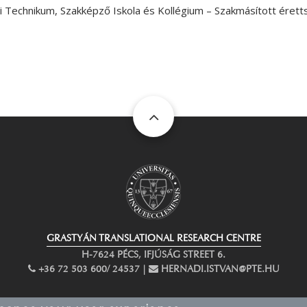
 Technikum, Szakképző Iskola és Kollégium – Szakmásított éret
GRASTYÁN TRANSLATIONAL RESEARCH CENTRE
H-7624 PÉCS, IFJÚSÁG STREET 6.
PHONE
+36 72 503 600/ 24537 |
EMAIL
HERNADI.ISTVAN@PTE.HU